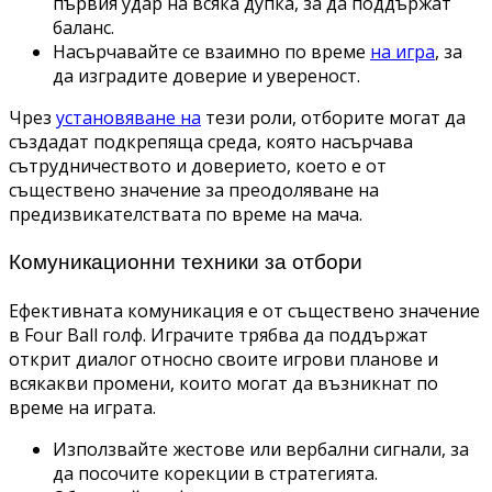
първия удар на всяка дупка, за да поддържат
баланс.
Насърчавайте се взаимно по време
на игра
, за
да изградите доверие и увереност.
Чрез
установяване на
тези роли, отборите могат да
създадат подкрепяща среда, която насърчава
сътрудничеството и доверието, което е от
съществено значение за преодоляване на
предизвикателствата по време на мача.
Комуникационни техники за отбори
Ефективната комуникация е от съществено значение
в Four Ball голф. Играчите трябва да поддържат
открит диалог относно своите игрови планове и
всякакви промени, които могат да възникнат по
време на играта.
Използвайте жестове или вербални сигнали, за
да посочите корекции в стратегията.