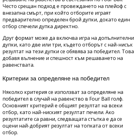
Често срещан подход е провеждането на плейоф с
внезапна смърт, при който отборите играят
предварително определен брой дупки, докато един
отбор спечели дупка директно.
Друг формат може да включва игра на допълнителни
дупки, като две или три, където отборът с най-нисък
резултат на тези дупки се обявява за победител. Това
добавя вълнение и спешност към решаването на
равенствата.
Критерии за определяне на победител
Няколко критерия се използват за определяне на
победител в случай на равенство в Four Ball голф.
Основният критерий е общият резултат на всеки
отбор, като най-ниският резултат печели. Ако
резултатите са равни, следващата стъпка е да се
оцени най-добрият резултат на топката от всеки
отбор.