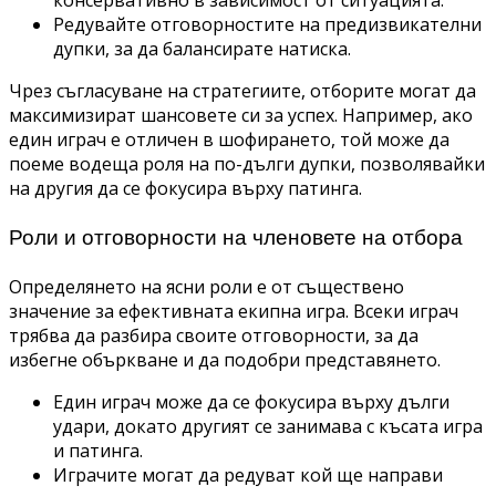
консервативно в зависимост от ситуацията.
Редувайте отговорностите на предизвикателни
дупки, за да балансирате натиска.
Чрез съгласуване на стратегиите, отборите могат да
максимизират шансовете си за успех. Например, ако
един играч е отличен в шофирането, той може да
поеме водеща роля на по-дълги дупки, позволявайки
на другия да се фокусира върху патинга.
Роли и отговорности на членовете на отбора
Определянето на ясни роли е от съществено
значение за ефективната екипна игра. Всеки играч
трябва да разбира своите отговорности, за да
избегне объркване и да подобри представянето.
Един играч може да се фокусира върху дълги
удари, докато другият се занимава с късата игра
и патинга.
Играчите могат да редуват кой ще направи