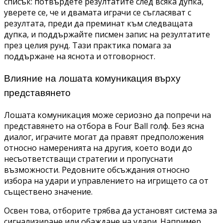
списък: потвърдете резултатите след всяка дупка,
уверете се, че и двамата играчи се съгласяват с
резултата, преди да преминат към следващата
дупка, и поддържайте писмен запис на резултатите
през целия рунд. Тази практика помага за
поддържане на яснота и отговорност.
Влияние на лошата комуникация върху
представянето
Лошата комуникация може сериозно да попречи на
представянето на отбора в Four Ball голф. Без ясна
диалог, играчите могат да правят предположения
относно намеренията на другия, което води до
несъответстващи стратегии и пропуснати
възможности. Редовните обсъждания относно
избора на удари и управлението на игрището са от
съществено значение.
Освен това, отборите трябва да установят система за
сигнализиране или обаждане на удари. Например,