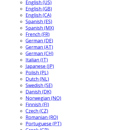
English (US)
English (GB)
English (CA)
Spanish (ES)
Spanish (MX)
French (FR)
German (DE)
German (AT)
German (CH)
Italian (IT)
Japanese (JP)
Polish (PL)
Dutch (NL)
Swedish (SE)
Danish (DK)
Norwegian (NO)
Finnish (FI)
Czech (CZ)
Romanian (RO)
Portuguese (PT)