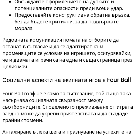
Обсъждайте оформлението на дупките и
потенциалните опасности преди всеки удар.
Предоставяйте конструктивна обратна връзка,
без да бъдете критични, за да поддържате
морала.
Редовната комуникация помага на отборите да
останат в съгласие и да се адаптират към
променящите се условия на игрището, осигурявайки,
че и двамата играчи са на една и съща страница през
целия мач.
Социални аспекти на екипната игра в Four Ball
Four Ball голф не е само за състезание; той също така
насърчава социалната свързаност между
съотборниците. Споделеното преживяване от играта
заедно може да укрепи приятелствата и да създаде
трайни спомени.
Ангажиране в лека шега и празнуване на успехите на