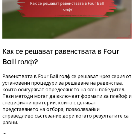
Как се решават равенствата в Four
Ball голф?
Равенствата в Four Ball голф се решават чрез серия от
установени процедури за решаване на равенства,
които осигуряват определянето на ясен победител.
Тези методи могат да включват формати за плейоф и
специфични критерии, които оценяват
представянето на отбора, позволявайки
справедливо състезание дори когато резултатите са
равни.