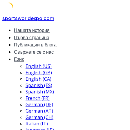
Skip
sportsworldexpo.com
to
Нашата история
content
Първа страница
Публикации в блога
Свържете се с нас
Език
English (US)
English (GB)
English (CA)
Spanish (ES)
Spanish (MX)
French (FR)
German (DE)
German (AT)
German (CH)
Italian (IT)