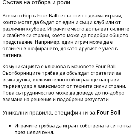
Състав на отбора и роли
Всеки отбор в Four Ball се състои от двама играчи,
които могат да бъдат от един и същи клуб или от
различни клубове. Играчите често допълват силните
и слабите си страни, което може да подобри общото
представяне. Например, един играч може да е
отличен в шофирането, докато другият е умел в
патинга.
Комуникацията е ключова в мачовете Four Ball.
Съотборниците трябва да обсъждат стратегии за
всяка дупка, включително кой играч ще направи
първия удар в зависимост от техните силни страни.
Това сътрудничество може да доведе до по-добро
вземане на решения и подобрени резултати.
Уникални правила, специфични за Four Ball
Играчите трябва да играят собствената си топка
през целия рунд.