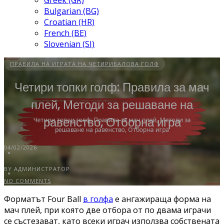
Greek (GR)
Bulgarian (BG)
Croatian (HR)
French (BE)
Slovenian (SI)
ПРАВИЛА НА ИГРАТА НА ЧЕТИРИБАЛОВА ГОЛФ
Четири топки голф: Правила за мач
плей, Методи за решаване на
равенство, Отборна игра
04/02/2026
BY АДМИНИСТРАТОР
NO COMMENTS
Форматът Four Ball
в голфа
е ангажираща форма на
мач плей, при която две отбора от по двама играчи
се състезават, като всеки играч използва собствената