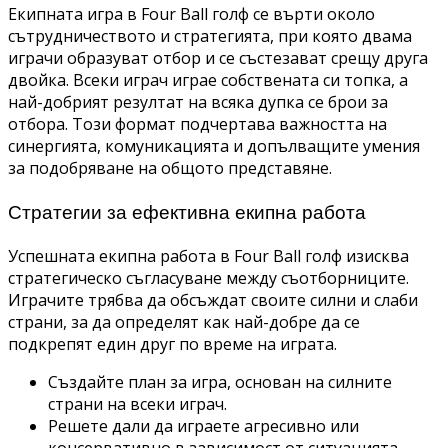
Екипната игра в Four Ball голф се върти около
сътрудничеството и стратегията, при която двама
играчи образуват отбор и се състезават срещу друга
двойка. Всеки играч играе собствената си топка, а
най-добрият резултат на всяка дупка се брои за
отбора. Този формат подчертава важността на
синергията, комуникацията и допълващите умения
за подобряване на общото представяне.
Стратегии за ефективна екипна работа
Успешната екипна работа в Four Ball голф изисква
стратегическо съгласуване между съотборниците.
Играчите трябва да обсъждат своите силни и слаби
страни, за да определят как най-добре да се
подкрепят един друг по време на играта.
Създайте план за игра, основан на силните
страни на всеки играч.
Решете дали да играете агресивно или