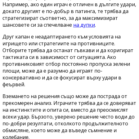
Например, ако един играч е отличен в дългите удари,
докато другият е по-добър в патинга, те трябва да
стратегизират съответно, за да максимизират
шансовете си за спечелване
на дупки
.
Друг капан е неадаптирането към условията на
игрището или стратегиите на противниците.
Отборите трябва да останат гъвкави и да коригират
тактиката си в зависимост от ситуацията. Ако
противниковият отбор постоянно пропуска зелени
площи, може да е разумно да играят по-
консервативно и да се фокусират върху удари в
феървей.
Вземането на решения също може да пострада от
прекомерен анализ. Играчите трябва да се доверяват
на инстинктите и опита си, вместо да преосмислят
всеки удар. Бързото, уверено решение често води до
по-добри резултати, отколкото продължителното
обмисляне, което може да въведе съмнение и
колебание.