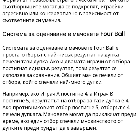
съотборниците могат да се подкрепят, играейки
агресивно или консервативно в зависимост от
съответните си умения.
Система за оценяване в мачовете Four Ball
Системата за оценяване в мачовете Four Ball е
проста: отборът с най-нисък резултат на дупка
печели тази дупка. Ако и двамата играчи от отбора
постигнат еднакъв резултат, този резултат се
използва за сравнение. Общият мач се печели от
отбора, който спечели най-много дупки.
Например, ако Играч A постигне 4, а Играч B
постигне 5, резултатът на отбора за тази дупка е 4.
Ако противниковият отбор постигне 5, отборът с 4
печели дупката. Мачовете могат да приключат преди
време, ако един отбор спечели мнозинството от
дупките преди рундът да е завършен.