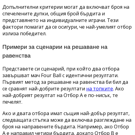
Допълнителни критерии могат да включват броя на
спечелените дупки, общия брой бърдита и
представянето на индивидуалните играчи. Тези
фактори помагат да се осигури, че най-умелият отбор
излиза победител.
Примери за сценарии на решаване на
равенства
Представете си сценарий, при който два отбора
завършват мач Four Ball с идентични резултати.
Първият метод за решаване на равенства би бил да
се сравнят най-добрите резултати
на топките
. Ако
най-добрият резултат на Отбор A е по-нисък, те
печелят.
Ако и двата отбора имат същия най-добър резултат,
следващата стъпка може да включва разглеждане на
броя на направените бърдита. Например, ако Отбор
A е направил четири бърдита, докато Отбор B е