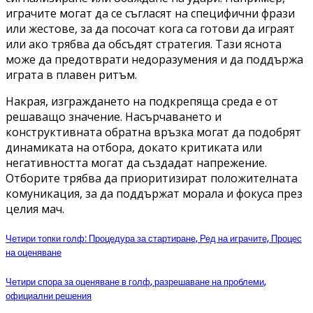
играчите могат да се съгласят на специфични фрази
или жестове, за да посочат кога са готови да играят
или ако трябва да обсъдят стратегия. Тази яснота
може да предотврати недоразумения и да поддържа
играта в плавен ритъм.
Накрая, изграждането на подкрепяща среда е от
решаващо значение. Насърчаването и
конструктивната обратна връзка могат да подобрят
динамиката на отбора, докато критиката или
негативността могат да създадат напрежение.
Отборите трябва да приоритизират положителната
комуникация, за да поддържат морала и фокуса през
целия мач.
Четири топки голф: Процедура за стартиране, Ред на играчите, Процес
на оценяване
Четири спора за оценяване в голф, разрешаване на проблеми,
официални решения