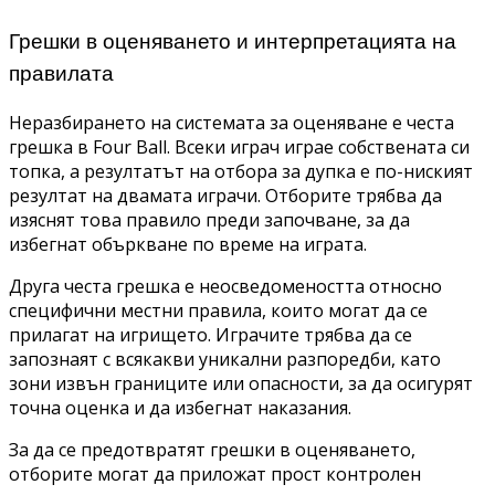
Грешки в оценяването и интерпретацията на
правилата
Неразбирането на системата за оценяване е честа
грешка в Four Ball. Всеки играч играе собствената си
топка, а резултатът на отбора за дупка е по-ниският
резултат на двамата играчи. Отборите трябва да
изяснят това правило преди започване, за да
избегнат объркване по време на играта.
Друга честа грешка е неосведомеността относно
специфични местни правила, които могат да се
прилагат на игрището. Играчите трябва да се
запознаят с всякакви уникални разпоредби, като
зони извън границите или опасности, за да осигурят
точна оценка и да избегнат наказания.
За да се предотвратят грешки в оценяването,
отборите могат да приложат прост контролен