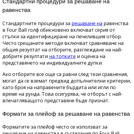
Стандартни процедури за решаване на
равенства
Стандартните процедури за
решаване на
равенства
в Four Ball голф обикновено включват серия от
стъпки за идентифициране на печелившия отбор.
Често срещаните методи включват сравняване на
общия резултат на отборите, разглеждане на най-
добрите резултати
на топките
и оценка на
представянето на индивидуалните дупки.
Ако отборите все още са равни след тези сравнения,
могат да се вземат предвид допълнителни критерии,
като броя на направените бърдита или игли по
време на рунда. Това осигурява, че отборът с най-
впечатляващото представяне бъде признат.
Формати за плейоф за решаване на равенства
Форматите за плейоф често се използват за
решаване на равенства в състезания по Four Ball.