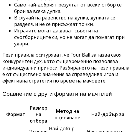
Само най-добрият резултат от всеки отбор се
брои за всяка дупка.
В случай на равенство на дупка, дупката се
разделя, и не се присъждат точки.
Играчите могат да дават съвети на
съотборниците си, но не могат да помагат при
удари.
Тези правила осигуряват, че Four Ball запазва своя
конкурентен дух, като същевременно позволява
индивидуални приноси. Разбирането на тези правила
е от съществено значение за справедлива игра и
ефективна стратегия по време на мачовете.
Сравнение с други формати на мач плей
Размер
Метод на
Формат
на
Най-добър за
оценяване
отбора
Най-добър
2 срещу
Насърчаване на