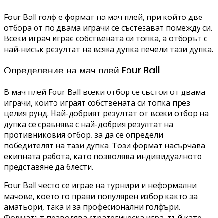
Four Ball голф е формат на мач плей, при който две
отбора от по двама играчи се състезават помежду си.
Всеки играч играе собствената си топка, а отборът с
най-нисък резултат на всяка дупка печели тази дупка.
Определение на мач плей Four Ball
В мач плей Four Ball всеки отбор се състои от двама
играчи, които играят собствената си топка през
целия рунд. Най-добрият резултат от всеки отбор на
дупка се сравнява с най-добрия резултат на
противниковия отбор, за да се определи
победителят на тази дупка. Този формат насърчава
екипната работа, като позволява индивидуалното
представяне да блести.
Four Ball често се играе на турнири и неформални
мачове, което го прави популярен избор както за
аматьори, така и за професионални голфъри.
Форматът позволява стратегическа игра, тъй като