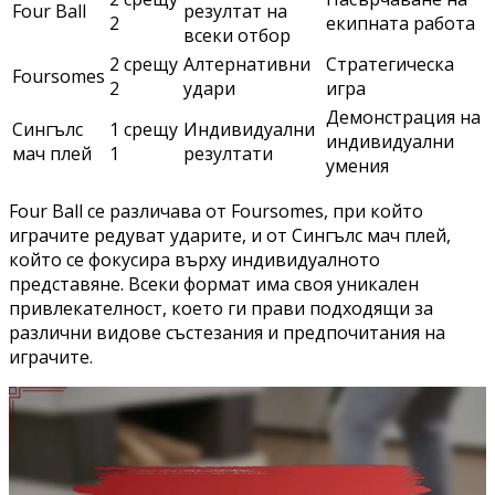
Four Ball
резултат на
2
екипната работа
всеки отбор
2 срещу
Алтернативни
Стратегическа
Foursomes
2
удари
игра
Демонстрация на
Сингълс
1 срещу
Индивидуални
индивидуални
мач плей
1
резултати
умения
Four Ball се различава от Foursomes, при който
играчите редуват ударите, и от Сингълс мач плей,
който се фокусира върху индивидуалното
представяне. Всеки формат има своя уникален
привлекателност, което ги прави подходящи за
различни видове състезания и предпочитания на
играчите.