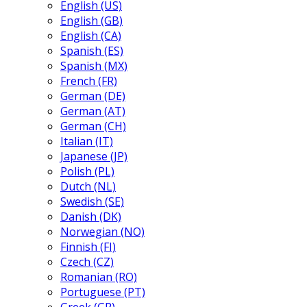
English (US)
English (GB)
English (CA)
Spanish (ES)
Spanish (MX)
French (FR)
German (DE)
German (AT)
German (CH)
Italian (IT)
Japanese (JP)
Polish (PL)
Dutch (NL)
Swedish (SE)
Danish (DK)
Norwegian (NO)
Finnish (FI)
Czech (CZ)
Romanian (RO)
Portuguese (PT)