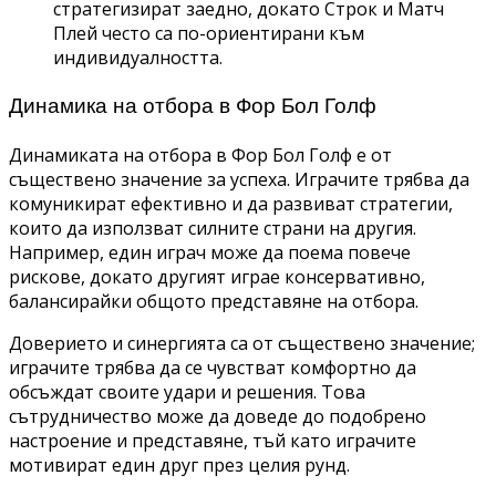
стратегизират заедно, докато Строк и Матч
Плей често са по-ориентирани към
индивидуалността.
Динамика на отбора в Фор Бол Голф
Динамиката на отбора в Фор Бол Голф е от
съществено значение за успеха. Играчите трябва да
комуникират ефективно и да развиват стратегии,
които да използват силните страни на другия.
Например, един играч може да поема повече
рискове, докато другият играе консервативно,
балансирайки общото представяне на отбора.
Доверието и синергията са от съществено значение;
играчите трябва да се чувстват комфортно да
обсъждат своите удари и решения. Това
сътрудничество може да доведе до подобрено
настроение и представяне, тъй като играчите
мотивират един друг през целия рунд.