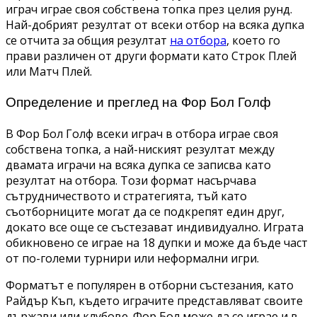
играч играе своя собствена топка през целия рунд.
Най-добрият резултат от всеки отбор на всяка дупка
се отчита за общия резултат
на отбора
, което го
прави различен от други формати като Строк Плей
или Матч Плей.
Определение и преглед на Фор Бол Голф
В Фор Бол Голф всеки играч в отбора играе своя
собствена топка, а най-ниският резултат между
двамата играчи на всяка дупка се записва като
резултат на отбора. Този формат насърчава
сътрудничеството и стратегията, тъй като
съотборниците могат да се подкрепят един друг,
докато все още се състезават индивидуално. Играта
обикновено се играе на 18 дупки и може да бъде част
от по-големи турнири или неформални игри.
Форматът е популярен в отборни състезания, като
Райдър Къп, където играчите представляват своите
държави или клубове. Фор Бол може да се играе и в