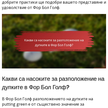
добрите практики ще подобри вашето представяне и
удоволствие от Фор Бол Голф.
Какви са насоките за разположение на
дупките в Фор Бол Голф?
В Фор Бол Голф разположението на дупките на
putting green е от съществено значение за