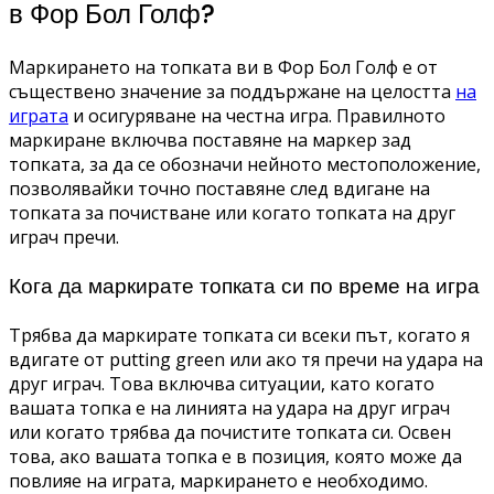
в Фор Бол Голф?
Маркирането на топката ви в Фор Бол Голф е от
съществено значение за поддържане на целостта
на
играта
и осигуряване на честна игра. Правилното
маркиране включва поставяне на маркер зад
топката, за да се обозначи нейното местоположение,
позволявайки точно поставяне след вдигане на
топката за почистване или когато топката на друг
играч пречи.
Кога да маркирате топката си по време на игра
Трябва да маркирате топката си всеки път, когато я
вдигате от putting green или ако тя пречи на удара на
друг играч. Това включва ситуации, като когато
вашата топка е на линията на удара на друг играч
или когато трябва да почистите топката си. Освен
това, ако вашата топка е в позиция, която може да
повлияе на играта, маркирането е необходимо.