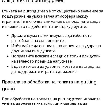
Обща етика на putting green
Етиката на putting green е от съществено значение за
поддържане на уважителна атмосфера между
играчите. Тя включва внимание към околната среда
и влиянието на действията ви върху другите.
Дръжте шума на минимум, за да избегнете
разсейване на съперниците.
Избягвайте да стъпвате по линията на удара на
друг играч към дупката.
Поправяйте всякакви следи от топки или дупки
на зеленото преди да напуснете.
Бъдете готови да ударите, когато е ваш ред, за
да поддържате играта в движение.
Правила за обработка на топката на putting
green
При обработка на топката на putting green играчите
трябва да спазват специфични правила, за да