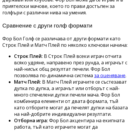
приятелски мачове, което го прави достъпен за
голфъри с различни нива на умения.
Сравнение с други голф формати
Фор Бол Голф се различава от други формати като
Строк Плей и Матч Плей по няколко ключови начина:
Строк Плей:
В Строк Плей всеки играч отчита
всяко удряне, направено през рунда, а играчът с
най-нисък общ резултат печели. Фор Бол
позволява по-динамична система
за оценяване
.
Матч Плей:
В Матч Плей играчите се състезават
дупка по дупка, а играчът или отборът с най-
много спечелени дупки печели мача. Фор Бол
комбинира елементи от двата формата, тъй
като отборите могат да печелят дупки на базата
на най-добрите индивидуални резултати.
Отборна игра:
Фор Бол акцентира на екипната
работа, тъй като играчите могат да