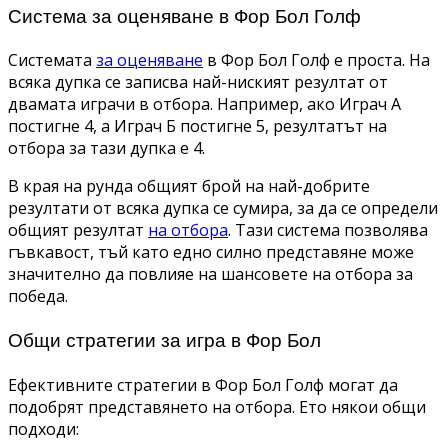
Система за оценяване в Фор Бол Голф
Системата
за оценяване
в Фор Бол Голф е проста. На
всяка дупка се записва най-ниският резултат от
двамата играчи в отбора. Например, ако Играч А
постигне 4, а Играч Б постигне 5, резултатът на
отбора за тази дупка е 4.
В края на рунда общият брой на най-добрите
резултати от всяка дупка се сумира, за да се определи
общият резултат
на отбора
. Тази система позволява
гъвкавост, тъй като едно силно представяне може
значително да повлияе на шансовете на отбора за
победа.
Общи стратегии за игра в Фор Бол
Ефективните стратегии в Фор Бол Голф могат да
подобрят представянето на отбора. Ето някои общи
подходи: