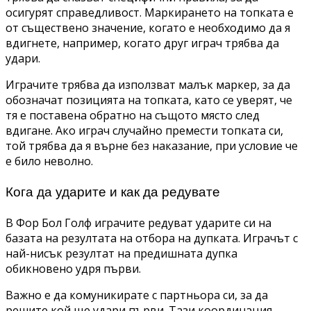
осигурят справедливост. Маркирането на топката е
от съществено значение, когато е необходимо да я
вдигнете, например, когато друг играч трябва да
удари.
Играчите трябва да използват малък маркер, за да
обозначат позицията на топката, като се уверят, че
тя е поставена обратно на същото място след
вдигане. Ако играч случайно премести топката си,
той трябва да я върне без наказание, при условие че
е било неволно.
Кога да ударите и как да редувате
В Фор Бол Голф играчите редуват ударите си на
базата на резултата на отбора на дупката. Играчът с
най-нисък резултат на предишната дупка
обикновено удря първи.
Важно е да комуникирате с партньора си, за да
решите кой ще удари първи. Тази координация