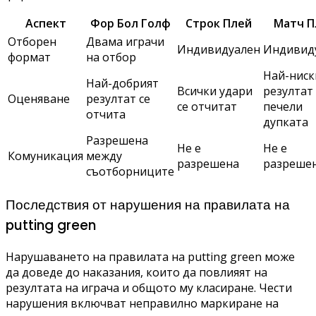
Аспект
Фор Бол Голф
Строк Плей
Матч П
Отборен
Двама играчи
Индивидуален
Индивид
формат
на отбор
Най-ниск
Най-добрият
Всички удари
резултат
Оценяване
резултат се
се отчитат
печели
отчита
дупката
Разрешена
Не е
Не е
Комуникация
между
разрешена
разреше
съотборниците
Последствия от нарушения на правилата на
putting green
Нарушаването на правилата на putting green може
да доведе до наказания, които да повлияят на
резултата на играча и общото му класиране. Чести
нарушения включват неправилно маркиране на