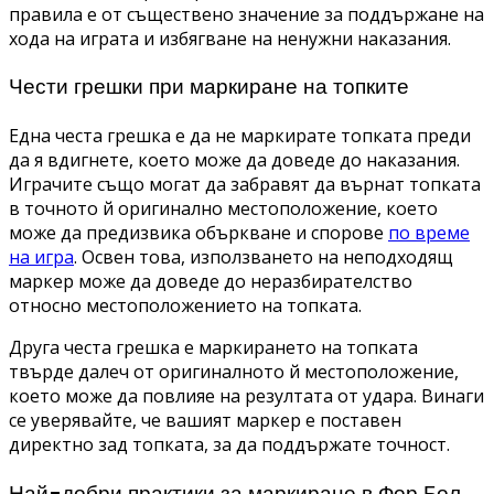
правила е от съществено значение за поддържане на
хода на играта и избягване на ненужни наказания.
Чести грешки при маркиране на топките
Една честа грешка е да не маркирате топката преди
да я вдигнете, което може да доведе до наказания.
Играчите също могат да забравят да върнат топката
в точното й оригинално местоположение, което
може да предизвика объркване и спорове
по време
на игра
. Освен това, използването на неподходящ
маркер може да доведе до неразбирателство
относно местоположението на топката.
Друга честа грешка е маркирането на топката
твърде далеч от оригиналното й местоположение,
което може да повлияе на резултата от удара. Винаги
се уверявайте, че вашият маркер е поставен
директно зад топката, за да поддържате точност.
Най-добри практики за маркиране в Фор Бол