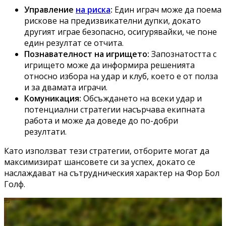
Управление
на риска
:
Един играч може да поема
рискове на предизвикателни дупки, докато
другият играе безопасно, осигурявайки, че поне
един резултат се отчита.
Познавателност на игрището:
Запознатостта с
игрището може да информира решенията
относно избора на удар и клуб, което е от полза
и за двамата играчи.
Комуникация:
Обсъждането на всеки удар и
потенциални стратегии насърчава екипната
работа и може да доведе до по-добри
резултати.
Като използват тези стратегии, отборите могат да
максимизират шансовете си за успех, докато се
наслаждават на сътрудническия характер на Фор Бол
Голф.