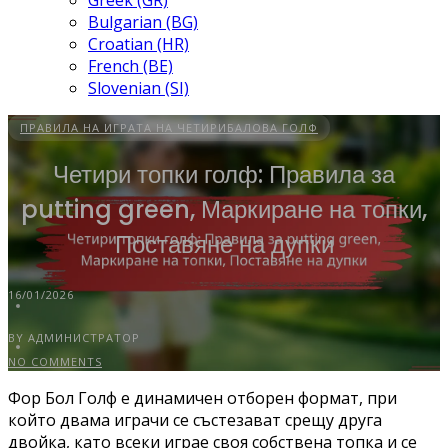
Greek (GR)
Bulgarian (BG)
Croatian (HR)
French (BE)
Slovenian (SI)
ПРАВИЛА НА ИГРАТА НА ЧЕТИРИБАЛОВА ГОЛФ
Четири топки голф: Правила за
putting green, Маркиране на топки,
Поставяне на дупки
16/01/2026
BY АДМИНИСТРАТОР
NO COMMENTS
Фор Бол Голф е динамичен отборен формат, при
който двама играчи се състезават срещу друга
двойка, като всеки играе своя собствена топка и се