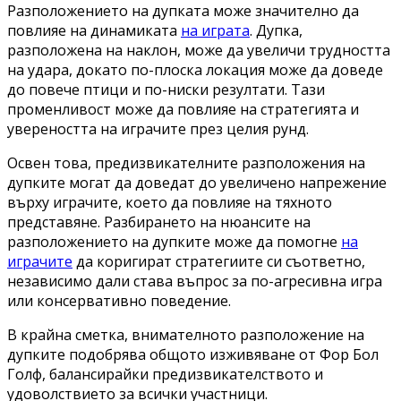
Разположението на дупката може значително да
повлияе на динамиката
на играта
. Дупка,
разположена на наклон, може да увеличи трудността
на удара, докато по-плоска локация може да доведе
до повече птици и по-ниски резултати. Тази
променливост може да повлияе на стратегията и
увереността на играчите през целия рунд.
Освен това, предизвикателните разположения на
дупките могат да доведат до увеличено напрежение
върху играчите, което да повлияе на тяхното
представяне. Разбирането на нюансите на
разположението на дупките може да помогне
на
играчите
да коригират стратегиите си съответно,
независимо дали става въпрос за по-агресивна игра
или консервативно поведение.
В крайна сметка, внимателното разположение на
дупките подобрява общото изживяване от Фор Бол
Голф, балансирайки предизвикателството и
удоволствието за всички участници.