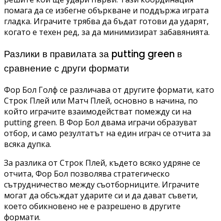
помага да се избегне объркване и поддържа играта
гладка. Играчите трябва да бъдат готови да ударят,
когато е техен ред, за да минимизират забавянията.
Разлики в правилата за putting green в
сравнение с други формати
Фор Бол Голф се различава от другите формати, като
Строк Плей или Матч Плей, основно в начина, по
който играчите взаимодействат помежду си на
putting green. В Фор Бол двама играчи образуват
отбор, и само резултатът на един играч се отчита за
всяка дупка.
За разлика от Строк Плей, където всяко удряне се
отчита, Фор Бол позволява стратегическо
сътрудничество между съотборниците. Играчите
могат да обсъждат ударите си и да дават съвети,
което обикновено не е разрешено в другите
формати.