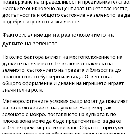
поддържане на справедливост и предизвикателство.
Насоките обикновено акцентират на безопасността,
достъпността и общото състояние на зеленото, за да
подобрят игровото изживяване.
Фактори, влияещи на разположението на
дупките на зеленото
Няколко фактора влияят на местоположението на
дупките на зеленото. Те включват наклона на
зеленото, състоянието на тревата и близостта до
опасности като бункери или вода. Освен това,
общото оформление и дизайн на игрището играят
значителна роля.
Метеорологичните условия също могат да повлияят
на разположението на дупките. Например, ако
зеленото е мокро, поставянето на дупката в по-
плоска зона може да бъде предпочитано, за да се
избегне прекомерно износване. Обратно, при сухи
условия, могат да се обмислят по-предизвикателни