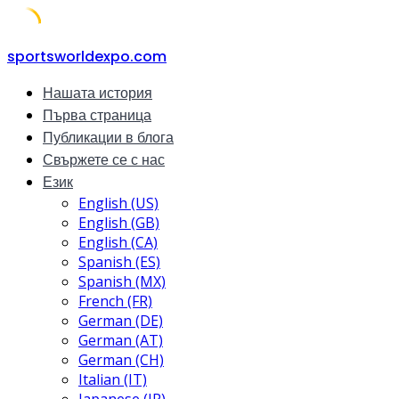
Skip
sportsworldexpo.com
to
Нашата история
content
Първа страница
Публикации в блога
Свържете се с нас
Език
English (US)
English (GB)
English (CA)
Spanish (ES)
Spanish (MX)
French (FR)
German (DE)
German (AT)
German (CH)
Italian (IT)