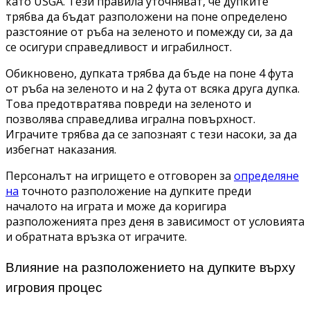
като USGA. Тези правила уточняват, че дупките
трябва да бъдат разположени на поне определено
разстояние от ръба на зеленото и помежду си, за да
се осигури справедливост и играбилност.
Обикновено, дупката трябва да бъде на поне 4 фута
от ръба на зеленото и на 2 фута от всяка друга дупка.
Това предотвратява повреди на зеленото и
позволява справедлива игрална повърхност.
Играчите трябва да се запознаят с тези насоки, за да
избегнат наказания.
Персоналът на игрището е отговорен за
определяне
на
точното разположение на дупките преди
началото на играта и може да коригира
разположенията през деня в зависимост от условията
и обратната връзка от играчите.
Влияние на разположението на дупките върху
игровия процес