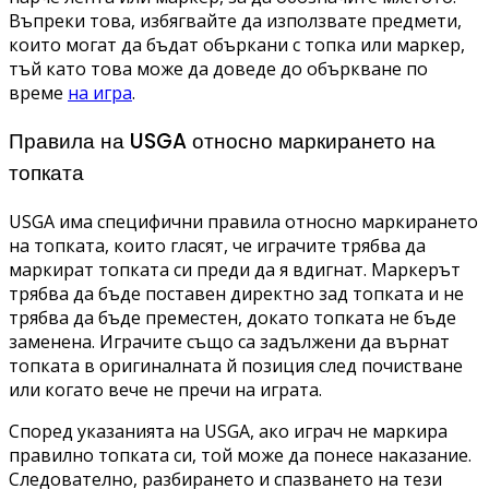
Въпреки това, избягвайте да използвате предмети,
които могат да бъдат объркани с топка или маркер,
тъй като това може да доведе до объркване по
време
на игра
.
Правила на USGA относно маркирането на
топката
USGA има специфични правила относно маркирането
на топката, които гласят, че играчите трябва да
маркират топката си преди да я вдигнат. Маркерът
трябва да бъде поставен директно зад топката и не
трябва да бъде преместен, докато топката не бъде
заменена. Играчите също са задължени да върнат
топката в оригиналната й позиция след почистване
или когато вече не пречи на играта.
Според указанията на USGA, ако играч не маркира
правилно топката си, той може да понесе наказание.
Следователно, разбирането и спазването на тези