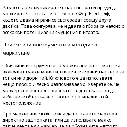
Важно е да комуникирате с партньора си преди да
маркирате топката си, особено в Фор Бол Голф,
където двама играчи се състезават срещу друга
двойка. Това осигурява, че и двата отбора са наясно с
всякакви потенциални смущения в играта.
Приемливи инструменти и методи за
маркиране
Обичайни инструменти за маркиране на топката ви
включват малки монети, специализирани маркери за
топки или дори тий. Ключовото е да използвате
нещо плоско и лесно разпознаваемо. Уверете се, че
маркерът е поставен директно зад топката, за да
избегнете объркване относно оригиналното й
местоположение.
При маркиране можете или да поставите маркера
директно зад топката, или да използвате малко
парче лента или маркер, за да обозначите мястото.