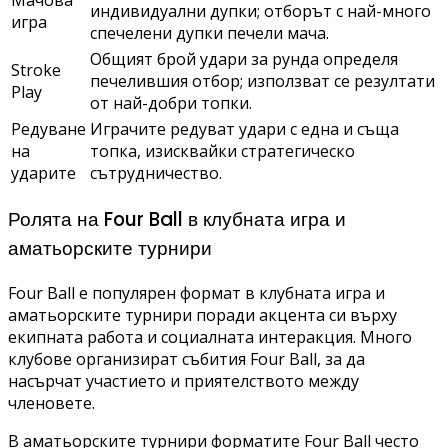
индивидуални дупки; отборът с най-много
игра
спечелени дупки печели мача.
Общият брой удари за рунда определя
Stroke
печелившия отбор; използват се резултати
Play
от най-добри топки.
Редуване
Играчите редуват удари с една и съща
на
топка, изисквайки стратегическо
ударите
сътрудничество.
Ролята на Four Ball в клубната игра и
аматьорските турнири
Four Ball е популярен формат в клубната игра и
аматьорските турнири поради акцента си върху
екипната работа и социалната интеракция. Много
клубове организират събития Four Ball, за да
насърчат участието и приятелството между
членовете.
В аматьорските турнири форматите Four Ball често