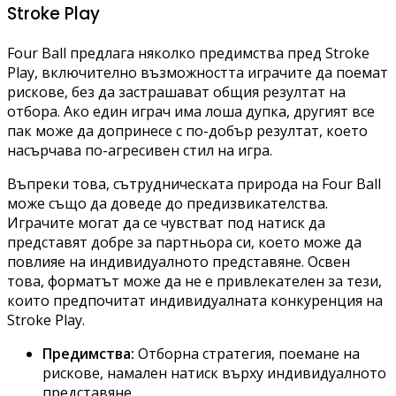
Stroke Play
Four Ball предлага няколко предимства пред Stroke
Play, включително възможността играчите да поемат
рискове, без да застрашават общия резултат на
отбора. Ако един играч има лоша дупка, другият все
пак може да допринесе с по-добър резултат, което
насърчава по-агресивен стил на игра.
Въпреки това, сътрудническата природа на Four Ball
може също да доведе до предизвикателства.
Играчите могат да се чувстват под натиск да
представят добре за партньора си, което може да
повлияе на индивидуалното представяне. Освен
това, форматът може да не е привлекателен за тези,
които предпочитат индивидуалната конкуренция на
Stroke Play.
Предимства:
Отборна стратегия, поемане на
рискове, намален натиск върху индивидуалното
представяне.