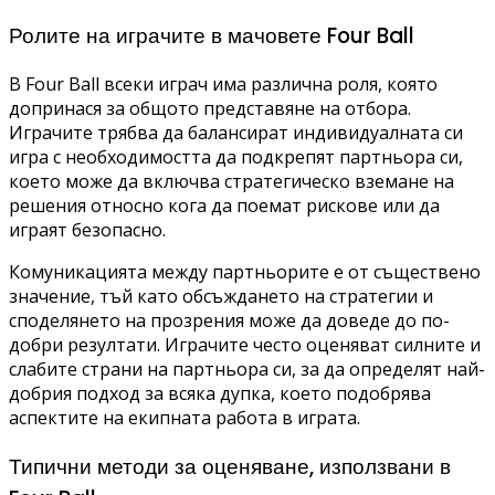
Ролите на играчите в мачовете Four Ball
В Four Ball всеки играч има различна роля, която
допринася за общото представяне на отбора.
Играчите трябва да балансират индивидуалната си
игра с необходимостта да подкрепят партньора си,
което може да включва стратегическо вземане на
решения относно кога да поемат рискове или да
играят безопасно.
Комуникацията между партньорите е от съществено
значение, тъй като обсъждането на стратегии и
споделянето на прозрения може да доведе до по-
добри резултати. Играчите често оценяват силните и
слабите страни на партньора си, за да определят най-
добрия подход за всяка дупка, което подобрява
аспектите на екипната работа в играта.
Типични методи за оценяване, използвани в