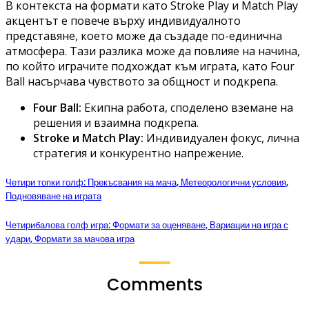
В контекста на формати като Stroke Play и Match Play
акцентът е повече върху индивидуалното
представяне, което може да създаде по-единична
атмосфера. Тази разлика може да повлияе на начина,
по който играчите подхождат към играта, като Four
Ball насърчава чувството за общност и подкрепа.
Four Ball:
Екипна работа, споделено вземане на
решения и взаимна подкрепа.
Stroke и Match Play:
Индивидуален фокус, лична
стратегия и конкурентно напрежение.
Четири топки голф: Прекъсвания на мача, Метеорологични условия,
Подновяване на играта
Четирибалова голф игра: Формати за оценяване, Вариации на игра с
удари, Формати за мачова игра
Comments