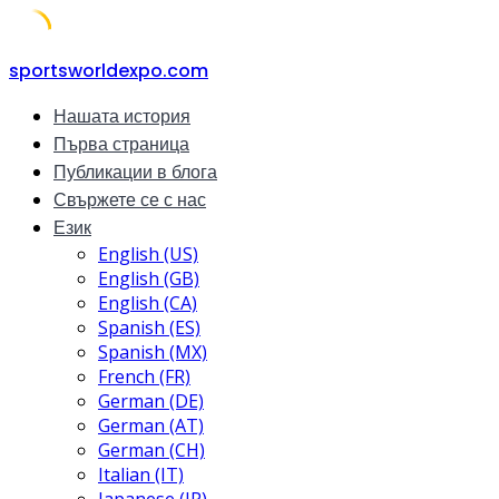
Skip
sportsworldexpo.com
to
Нашата история
content
Първа страница
Публикации в блога
Свържете се с нас
Език
English (US)
English (GB)
English (CA)
Spanish (ES)
Spanish (MX)
French (FR)
German (DE)
German (AT)
German (CH)
Italian (IT)