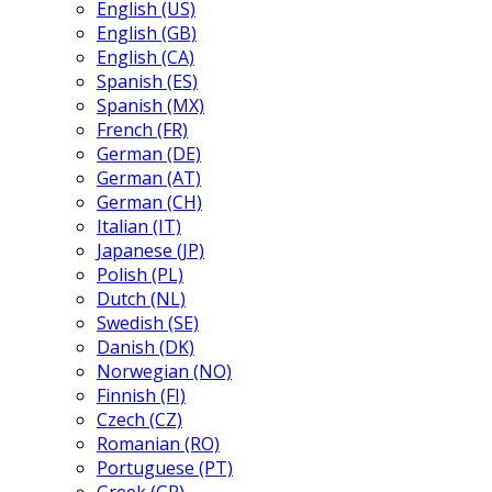
English (US)
English (GB)
English (CA)
Spanish (ES)
Spanish (MX)
French (FR)
German (DE)
German (AT)
German (CH)
Italian (IT)
Japanese (JP)
Polish (PL)
Dutch (NL)
Swedish (SE)
Danish (DK)
Norwegian (NO)
Finnish (FI)
Czech (CZ)
Romanian (RO)
Portuguese (PT)