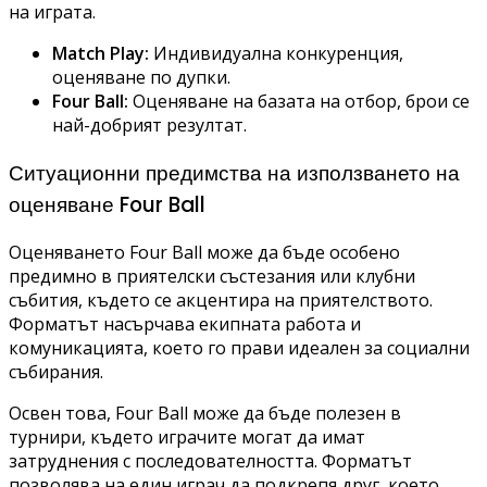
на играта.
Match Play:
Индивидуална конкуренция,
оценяване по дупки.
Four Ball:
Оценяване на базата на отбор, брои се
най-добрият резултат.
Ситуационни предимства на използването на
оценяване Four Ball
Оценяването Four Ball може да бъде особено
предимно в приятелски състезания или клубни
събития, където се акцентира на приятелството.
Форматът насърчава екипната работа и
комуникацията, което го прави идеален за социални
събирания.
Освен това, Four Ball може да бъде полезен в
турнири, където играчите могат да имат
затруднения с последователността. Форматът
позволява на един играч да подкрепя друг, което