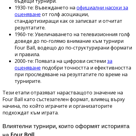
бъдещи турнири.
1930-те: Въвеждането на
официални насоки за
оценяване
от голф асоциации,
стандартизиращи как се записват и отчитат
резултатите.
1960-те: Увеличаването на телевизионния голф
доведе до по-голямо внимание към турнири
Four Ball, водещо до по-структурирани формати
и правила.
2000-те: Появата на цифрови системи
за
оценяване
подобри точността и ефективността
при проследяване на резултатите по време на
турнирите.
Тези етапи отразяват нарастващото значение на
Four Ball като състезателен формат, влияещ върху
начина, по който играчите и организаторите
подхождат към играта.
Влиятелни турнири, които оформят историята
на Four Ball