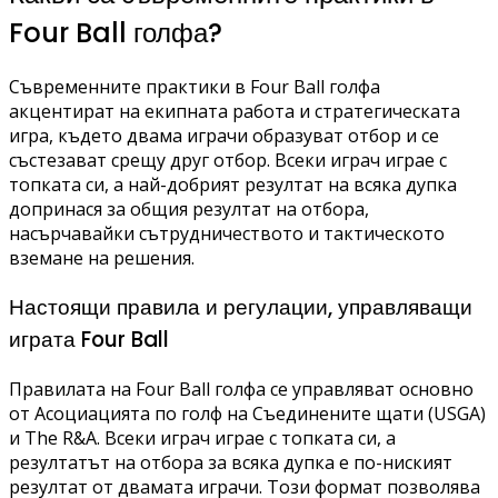
Four Ball голфа?
Съвременните практики в Four Ball голфа
акцентират на екипната работа и стратегическата
игра, където двама играчи образуват отбор и се
състезават срещу друг отбор. Всеки играч играе с
топката си, а най-добрият резултат на всяка дупка
допринася за общия резултат на отбора,
насърчавайки сътрудничеството и тактическото
вземане на решения.
Настоящи правила и регулации, управляващи
играта Four Ball
Правилата на Four Ball голфа се управляват основно
от Асоциацията по голф на Съединените щати (USGA)
и The R&A. Всеки играч играе с топката си, а
резултатът на отбора за всяка дупка е по-ниският
резултат от двамата играчи. Този формат позволява