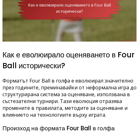
Как е еволюирало оценяването в Four
Ball исторически?
Форматът Four Ball в голфа е еволюирал значително
през годините, преминавайки от неформална игра до
структурирана система за оценяване, използвана в
състезателни турнири. Тази еволюция отразява
промените в правилата, методите за оценяване и
влиянието на технологиите върху играта.
Произход на формата Four Ball в голфа