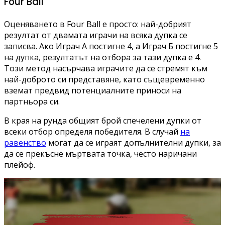
Four Ball
Оценяването в Four Ball е просто: най-добрият
резултат от двамата играчи на всяка дупка се
записва. Ако Играч А постигне 4, а Играч Б постигне 5
на дупка, резултатът на отбора за тази дупка е 4.
Този метод насърчава играчите да се стремят към
най-доброто си представяне, като същевременно
вземат предвид потенциалните приноси на
партньора си.
В края на рунда общият брой спечелени дупки от
всеки отбор определя победителя. В случай
на
равенство
могат да се играят допълнителни дупки, за
да се прекъсне мъртвата точка, често наричани
плейоф.