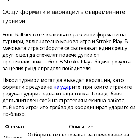
Общи формати и вариации в съвременните
турнири
Four Ball често се включва в различни формати на
турнири, включително мачова игра и Stroke Play. В
мачовата игра отборите се състезават един срещу
друг, с цел да спечелят повече дупки от
противниковия отбор. В Stroke Play общият резултат
за целия рунд определя победителя.
Някои турнири могат да въведат вариации, като
формати с редуване
на удар
ите, при които играчите
редуват удари с една и съща топка. Това добавя
допълнителен слой на стратегия и екипна работа,
тъй като играчите трябва да координират ударите си
по-близо.
Формат
Описание
Отборите се състезават за спечелване на
Мачова