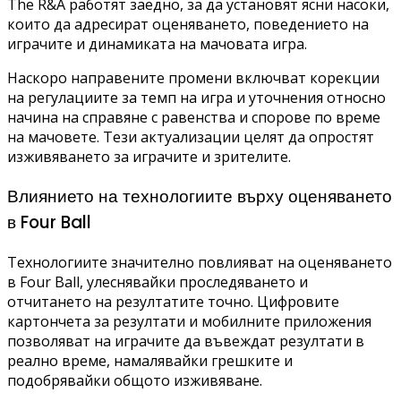
The R&A работят заедно, за да установят ясни насоки,
които да адресират оценяването, поведението на
играчите и динамиката на мачовата игра.
Наскоро направените промени включват корекции
на регулациите за темп на игра и уточнения относно
начина на справяне с равенства и спорове по време
на мачовете. Тези актуализации целят да опростят
изживяването за играчите и зрителите.
Влиянието на технологиите върху оценяването
в Four Ball
Технологиите значително повлияват на оценяването
в Four Ball, улеснявайки проследяването и
отчитането на резултатите точно. Цифровите
картончета за резултати и мобилните приложения
позволяват на играчите да въвеждат резултати в
реално време, намалявайки грешките и
подобрявайки общото изживяване.