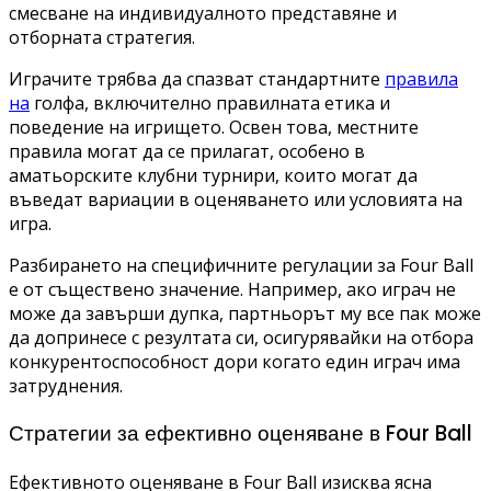
смесване на индивидуалното представяне и
отборната стратегия.
Играчите трябва да спазват стандартните
правила
на
голфа, включително правилната етика и
поведение на игрището. Освен това, местните
правила могат да се прилагат, особено в
аматьорските клубни турнири, които могат да
въведат вариации в оценяването или условията на
игра.
Разбирането на специфичните регулации за Four Ball
е от съществено значение. Например, ако играч не
може да завърши дупка, партньорът му все пак може
да допринесе с резултата си, осигурявайки на отбора
конкурентоспособност дори когато един играч има
затруднения.
Стратегии за ефективно оценяване в Four Ball
Ефективното оценяване в Four Ball изисква ясна