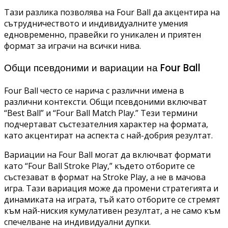
Тази разлика позволява на Four Ball да акцентира на
сътрудничеството и индивидуалните умения
едновременно, правейки го уникален и приятен
формат за играчи на всички нива.
Общи псевдоними и вариации на Four Ball
Four Ball често се нарича с различни имена в
различни контексти. Общи псевдоними включват
“Best Ball” и “Four Ball Match Play.” Тези термини
подчертават състезателния характер на формата,
като акцентират на аспекта с най-добрия резултат.
Вариации на Four Ball могат да включват формати
като “Four Ball Stroke Play,” където отборите се
състезават в формат на Stroke Play, а не в мачова
игра. Тази вариация може да промени стратегията и
динамиката на играта, тъй като отборите се стремят
към най-ниския кумулативен резултат, а не само към
спечелване на индивидуални дупки.