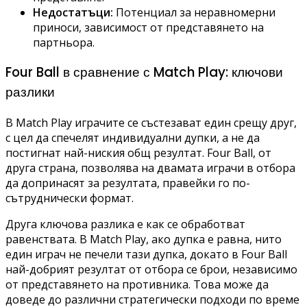
Недостатъци:
Потенциал за неравномерни
приноси, зависимост от представянето на
партньора.
Four Ball в сравнение с Match Play: ключови
разлики
В Match Play играчите се състезават един срещу друг,
с цел да спечелят индивидуални дупки, а не да
постигнат най-ниския общ резултат. Four Ball, от
друга страна, позволява на двамата играчи в отбора
да допринасят за резултата, правейки го по-
сътруднически формат.
Друга ключова разлика е как се обработват
равенствата. В Match Play, ако дупка е равна, нито
един играч не печели тази дупка, докато в Four Ball
най-добрият резултат от отбора се брои, независимо
от представянето на противника. Това може да
доведе до различни стратегически подходи по време