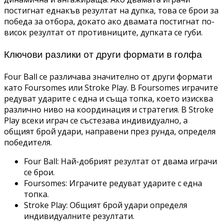
постигнат еднакъв резултат на дупка, това се брои за
победа за отбора, докато ако двамата постигнат по-
висок резултат от противниците, дупката се губи.
Ключови разлики от други формати в голфа
Four Ball се различава значително от други формати
като Foursomes или Stroke Play. В Foursomes играчите
редуват ударите с една и съща топка, което изисква
различно ниво на координация и стратегия. В Stroke
Play всеки играч се състезава индивидуално, а
общият брой удари, направени през рунда, определя
победителя.
Four Ball: Най-добрият резултат от двама играчи
се брои.
Foursomes: Играчите редуват ударите с една
топка.
Stroke Play: Общият брой удари определя
индивидуалните резултати.