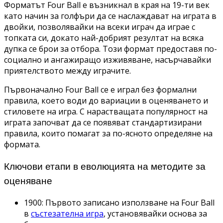
Форматът Four Ball е възникнал в края на 19-ти век
като начин за голфъри да се наслаждават на играта в
двойки, позволявайки на всеки играч да играе с
топката си, докато най-добрият резултат на всяка
дупка се брои за отбора. Този формат предоставя по-
социално и ангажиращо изживяване, насърчавайки
приятелството между играчите.
Първоначално Four Ball се е играл без формални
правила, което води до вариации в оценяването и
стиловете на игра. С нарастващата популярност на
играта започват да се появяват стандартизирани
правила, които помагат за по-ясното определяне на
формата.
Ключови етапи в еволюцията на методите за
оценяване
1900: Първото записано използване на Four Ball
в
състезателна игра
, установявайки основа за