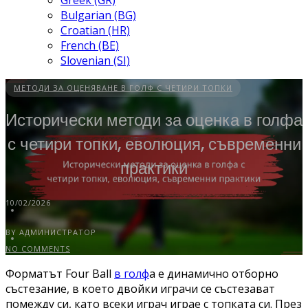
Greek (GR)
Bulgarian (BG)
Croatian (HR)
French (BE)
Slovenian (SI)
МЕТОДИ ЗА ОЦЕНЯВАНЕ В ГОЛФ С ЧЕТИРИ ТОПКИ
Исторически методи за оценка в голфа
с четири топки, еволюция, съвременни
практики
10/02/2026
BY АДМИНИСТРАТОР
NO COMMENTS
Форматът Four Ball
в голф
а е динамично отборно
състезание, в което двойки играчи се състезават
помежду си, като всеки играч играе с топката си. През