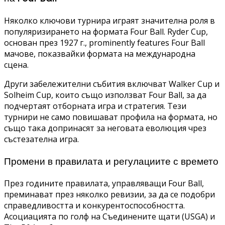
Няколко ключови турнира играят значителна роля в
популяризирането на формата Four Ball. Ryder Cup,
основан през 1927 г., prominently features Four Ball
мачове, показвайки формата на международна
сцена.
Други забележителни събития включват Walker Cup и
Solheim Cup, които също използват Four Ball, за да
подчертаят отборната игра и стратегия. Тези
турнири не само повишават профила на формата, но
също така допринасят за неговата еволюция чрез
състезателна игра.
Промени в правилата и регулациите с времето
През годините правилата, управляващи Four Ball,
преминават през няколко ревизии, за да се подобри
справедливостта и конкурентоспособността.
Асоциацията по голф на Съединените щати (USGA) и