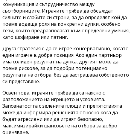
комуникация и сътрудничество между
съотборниците. Играчите трябва да обсъждат
силните и слабите си страни, за да определят кой да
поеме водеща роля на конкретни дупки, особено
тези, които предразполагат към определени умения,
като шофиране или патинг.
Друга стратегия е да се играе консервативно, когато
един играч е в добра позиция. Ако един партньор
има солиден резултат на дупка, другият може да
поеме рискове, за да подобри потенциално
резултата на отбора, без да застрашава собственото
си представяне.
Освен това, играчите трябва да са наясно с
разположението на игрището и условията.
Запознатостта с зелените площи и препятствията
може да информира решенията относно кога да
бъдат агресивни или да играят безопасно,
максимизирайки шансовете на отбора за добро
оценяване.