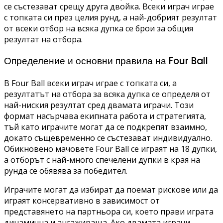
се състезават срещу друга двойка. Всеки играч играе
с топката си през целия рунд, а най-добрият резултат
от всеки отбор на всяка дупка се брои за общия
резултат на отбора.
Определение и основни правила на Four Ball
В Four Ball всеки играч играе с топката си, а
резултатът на отбора за всяка дупка се определя от
най-ниския резултат сред двамата играчи. Този
формат насърчава екипната работа и стратегията,
тъй като играчите могат да се подкрепят взаимно,
докато същевременно се състезават индивидуално.
Обикновено мачовете Four Ball се играят на 18 дупки,
а отборът с най-много спечелени дупки в края на
рунда се обявява за победител.
Играчите могат да избират да поемат рискове или да
играят консервативно в зависимост от
представянето на партньора си, което прави играта
динамична и ангажираща. Ако двамата играчи