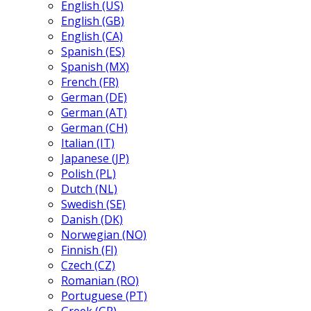
English (US)
English (GB)
English (CA)
Spanish (ES)
Spanish (MX)
French (FR)
German (DE)
German (AT)
German (CH)
Italian (IT)
Japanese (JP)
Polish (PL)
Dutch (NL)
Swedish (SE)
Danish (DK)
Norwegian (NO)
Finnish (FI)
Czech (CZ)
Romanian (RO)
Portuguese (PT)