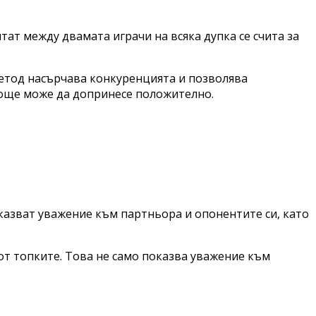
лтат между двамата играчи на всяка дупка се счита за
и метод насърчава конкуренцията и позволява
е още може да допринесе положително.
оказват уважение към партньора и опонентите си, като
от топките. Това не само показва уважение към