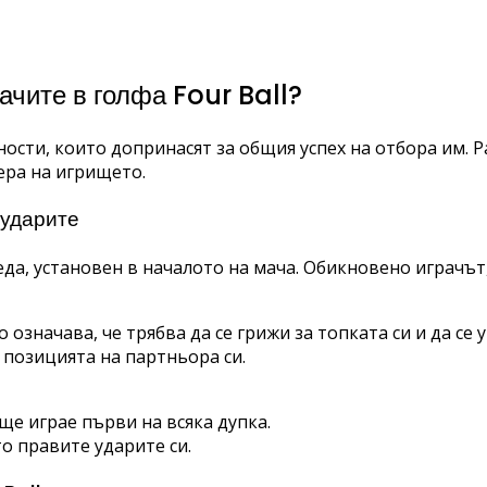
рачите в голфа Four Ball?
ности, които допринасят за общия успех на отбора им. 
ера на игрището.
 ударите
реда, установен в началото на мача. Обикновено играчът
 означава, че трябва да се грижи за топката си и да се 
 позицията на партньора си.
ще играе първи на всяка дупка.
то правите ударите си.