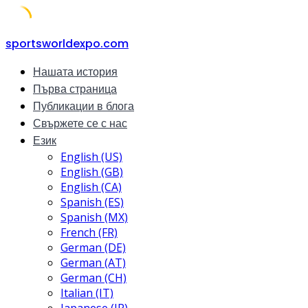
Skip
sportsworldexpo.com
to
Нашата история
content
Първа страница
Публикации в блога
Свържете се с нас
Език
English (US)
English (GB)
English (CA)
Spanish (ES)
Spanish (MX)
French (FR)
German (DE)
German (AT)
German (CH)
Italian (IT)