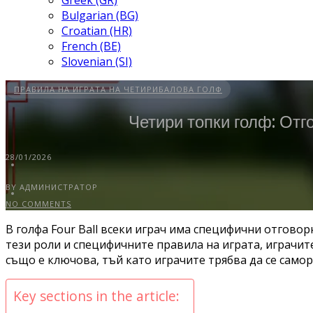
Greek (GR)
Bulgarian (BG)
Croatian (HR)
French (BE)
Slovenian (SI)
ПРАВИЛА НА ИГРАТА НА ЧЕТИРИБАЛОВА ГОЛФ
Четири топки голф: Отг
28/01/2026
BY АДМИНИСТРАТОР
NO COMMENTS
В голфа Four Ball всеки играч има специфични отговор
тези роли и специфичните правила на играта, играчи
също е ключова, тъй като играчите трябва да се саморе
Key sections in the article: