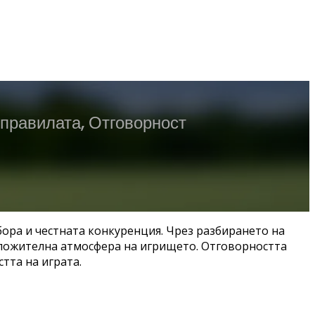
 правилата, Отговорност
тбора и честната конкуренция. Чрез разбирането на
положителна атмосфера на игрището. Отговорността
тта на играта.