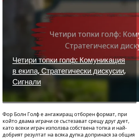
Четири топки голф: Комуникация
в екипа, Стратегически дискусии,
Сигнали
Фор Болн Голф е ангажиращ отборен формат, при
който двама играчи се състезават срещу друг дует,
като всеки играч използва собствена топка и най-
добрият резултат на всяка дупка допринася за общия