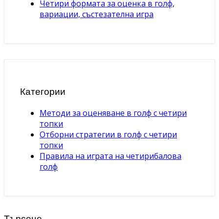
Четири формата за оценка в голф,
вариации, състезателна игра
Категории
Методи за оценяване в голф с четири
топки
Отборни стратегии в голф с четири
топки
Правила на играта на четирибалова
голф
Търсене