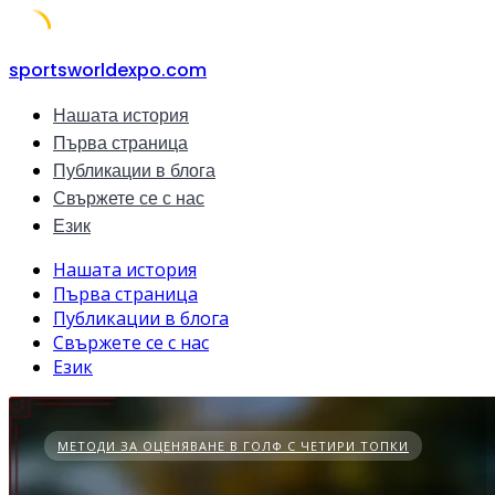
Skip
sportsworldexpo.com
to
Нашата история
content
Първа страница
Публикации в блога
Свържете се с нас
Език
Нашата история
Първа страница
Публикации в блога
Свържете се с нас
Език
МЕТОДИ ЗА ОЦЕНЯВАНЕ В ГОЛФ С ЧЕТИРИ ТОПКИ