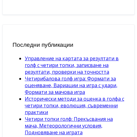
Последни публикации
Управление на картата за резултати в
голф с четири топки, записване на
резултати, проверки на точността
Четирибалова голф игра: Формати за
оценяване, Вариации на игра с удари,
Формати за мачова игра
Исторически методи за оценка в голфа с
четири топки, еволюция, съвременни
практики
Четири топки голф: Прекъсвания на
мача, Метеорологични условия,
Подновяване на играта