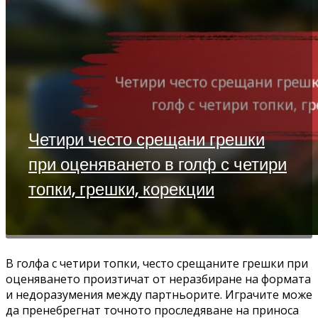
Четири често срещани грешки
при оценяването в голф с четири
топки, грешки, корекции
В голфа с четири топки, често срещаните грешки при
оценяването произтичат от неразбиране на формата
и недоразумения между партньорите. Играчите може
да пренебрегнат точното проследяване на приноса